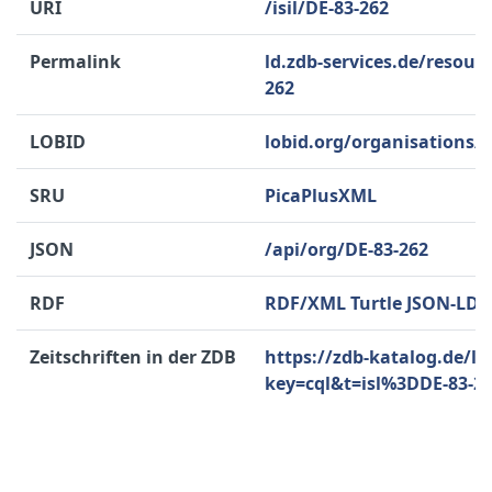
URI
/isil/DE-83-262
Permalink
ld.zdb-services.de/resour
262
LOBID
lobid.org/organisations/
SRU
PicaPlusXML
JSON
/api/org/DE-83-262
RDF
RDF/XML
Turtle
JSON-LD
Zeitschriften in der ZDB
https://zdb-katalog.de/li
key=cql&t=isl%3DDE-83-2