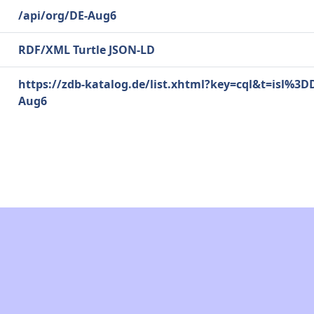
/api/org/DE-Aug6
RDF/XML
Turtle
JSON-LD
https://zdb-katalog.de/list.xhtml?key=cql&t=isl%3D
Aug6