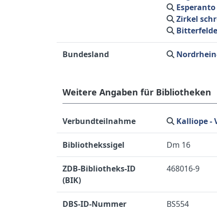
Esperanto
Zirkel sch
Bitterfeld
Bundesland
Nordrhein
Weitere Angaben für Bibliotheken
Verbundteilnahme
Kalliope 
Bibliothekssigel
Dm 16
ZDB-Bibliotheks-ID
468016-9
(BIK)
DBS-ID-Nummer
BS554