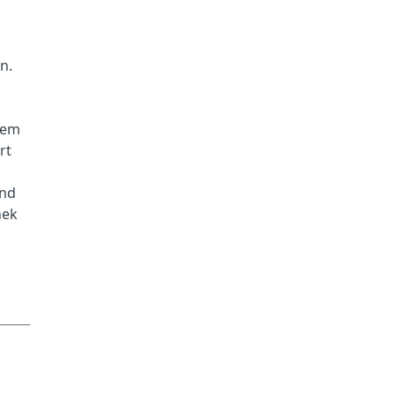
n.
dem
rt
und
hek