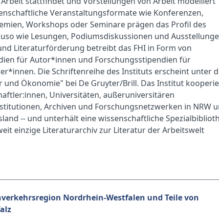
rbeit stattfindet und Vorstellungen von Arbeit modelliert
enschaftliche Veranstaltungsformate wie Konferenzen,
ien, Workshops oder Seminare prägen das Profil des
nauso wie Lesungen, Podiumsdiskussionen und Ausstellunge
nd Literaturförderung betreibt das FHI in Form von
dien für Autor*innen und Forschungsstipendien für
er*innen. Die Schriftenreihe des Instituts erscheint unter 
tur und Ökonomie" bei De Gruyter/Brill. Das Institut kooperie
aftler:innen, Universitäten, außeruniversitären
stitutionen, Archiven und Forschungsnetzwerken in NRW 
sland -- und unterhält eine wissenschaftliche Spezialbibliot
eit einzige Literaturarchiv zur Literatur der Arbeitswelt
hverkehrsregion Nordrhein-Westfalen und Teile von
alz