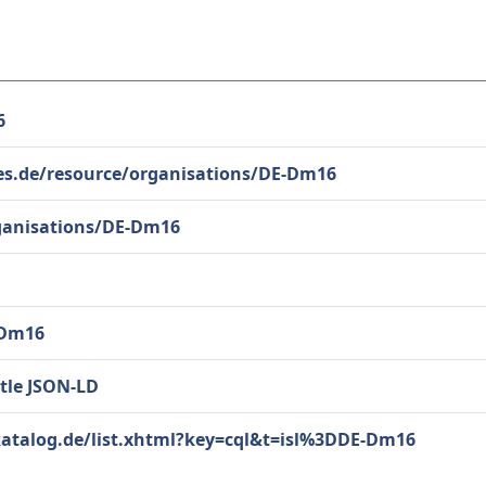
6
ces.de/resource/organisations/DE-Dm16
rganisations/DE-Dm16
-Dm16
tle
JSON-LD
katalog.de/list.xhtml?key=cql&t=isl%3DDE-Dm16