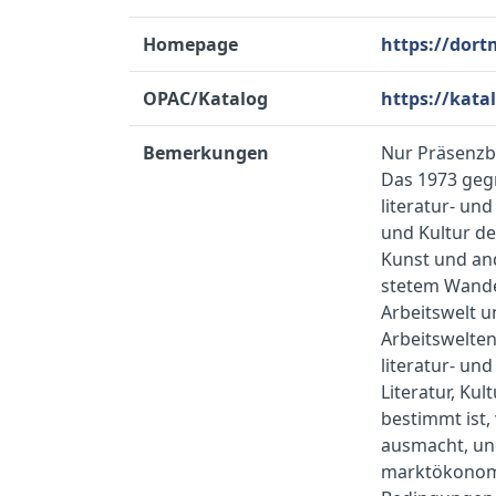
Homepage
https://dort
OPAC/Katalog
https://kat
Bemerkungen
Nur Präsenzb
Das 1973 gegr
literatur- un
und Kultur de
Kunst und an
stetem Wandel
Arbeitswelt 
Arbeitswelten
literatur- un
Literatur, Ku
bestimmt ist,
ausmacht, und
marktökonomis