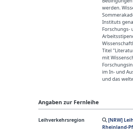
Bedingungen A
werden. Wiss
Sommerakadem
Instituts ge
Forschungs- u
Arbeitsstipen
Wissenschaftl
Titel "Litera
mit Wissensch
Forschungsin
im In- und Au
und das weltw
Angaben zur Fernleihe
Leihverkehrsregion
[NRW] Lei
Rheinland-Pf