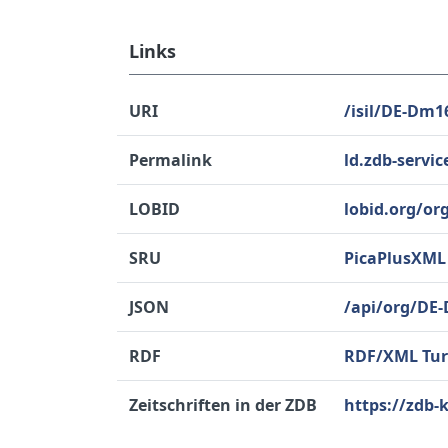
Links
URI
/isil/DE-Dm1
Permalink
ld.zdb-servi
LOBID
lobid.org/o
SRU
PicaPlusXML
JSON
/api/org/DE
RDF
RDF/XML
Tur
Zeitschriften in der ZDB
https://zdb-