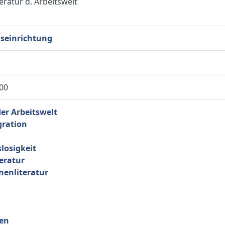
ratur d. Arbeitswelt
seinrichtung
000
der Arbeitswelt
gration
osigkeit
teratur
nenliteratur
en