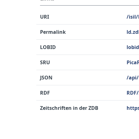
URI
/isil
Permalink
ld.z
LOBID
lobi
SRU
Pica
JSON
/api
RDF
RDF
Zeitschriften in der ZDB
http