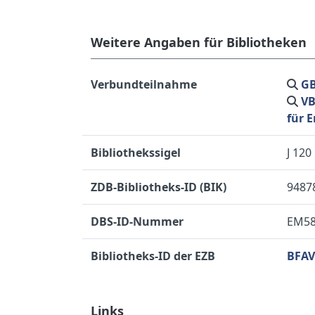
Weitere Angaben für Bibliotheken
Verbundteilnahme
GB
VB
für 
Bibliothekssigel
J 120
ZDB-Bibliotheks-ID (BIK)
9487
DBS-ID-Nummer
EM5
Bibliotheks-ID der EZB
BFAV
Links