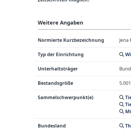
Weitere Angaben
Normierte Kurzbezeichnung
Jena 
Typ der Einrichtung
Wi
Unterhaltsträger
Bund
Bestandsgröße
5.001
Sammelschwerpunkt(e)
Ti
Ti
Mi
Bundesland
Th