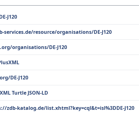
/DE-J120
db-services.de/resource/organisations/DE-J120
d.org/organisations/DE-J120
PlusXML
/org/DE-J120
/XML
Turtle
JSON-LD
s://zdb-katalog.de/list.xhtml?key=cql&t=isl%3DDE-J120