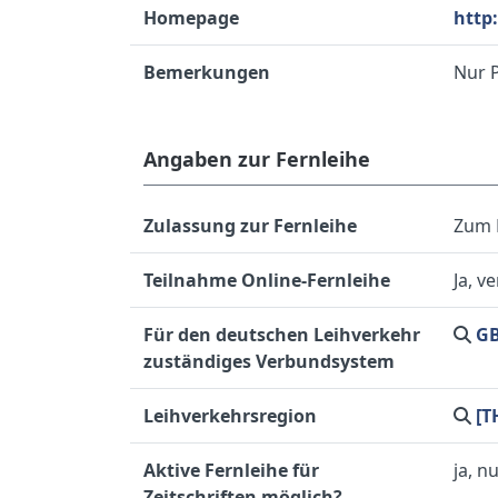
Homepage
http
Bemerkungen
Nur 
Angaben zur Fernleihe
Zulassung zur Fernleihe
Zum 
Teilnahme Online-Fernleihe
Ja, 
Für den deutschen Leihverkehr
GB
zuständiges Verbundsystem
Leihverkehrsregion
[T
Aktive Fernleihe für
ja, n
Zeitschriften möglich?