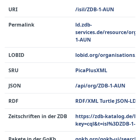
URI
/isil/ZDB-1-AUN
Permalink
ld.zdb-
services.de/resource/org
1-AUN
LOBID
lobid.org/organisations
SRU
PicaPlusXML
JSON
/api/org/ZDB-1-AUN
RDF
RDF/XML
Turtle
JSON-LD
Zeitschriften in der ZDB
https://zdb-katalog.de/li
key=cql&t=isl%3DZDB-1-
Pakete in der GoKb
gokb.org/gokb-ui/search